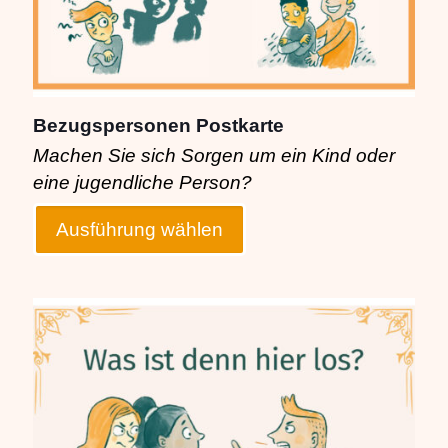
Bezugspersonen Postkarte
Machen Sie sich Sorgen um ein Kind oder
eine jugendliche Person?
Ausführung wählen
Dieses
Produkt
weist
mehrere
Varianten
auf.
Die
Optionen