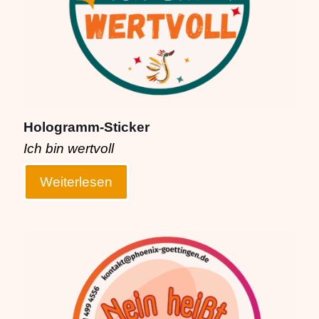
können
auf
der
Produktseite
gewählt
werden
Hologramm-Sticker
Ich bin wertvoll
Weiterlesen