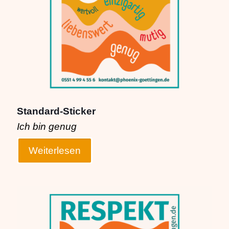
Die
Optionen
können
auf
der
Produktseite
gewählt
werden
Standard-Sticker
Ich bin genug
Weiterlesen