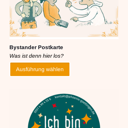
können
auf
der
Produktseite
gewählt
werden
Bystander Postkarte
Was ist denn hier los?
Ausführung wählen
Dieses
Produkt
weist
mehrere
Varianten
auf.
Die
Optionen