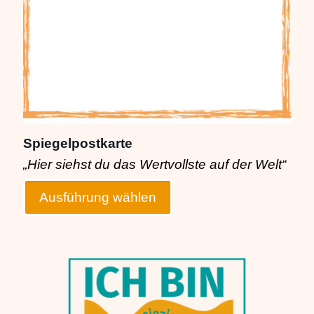
Spiegelpostkarte
„Hier siehst du das Wertvollste auf der Welt“
Ausführung wählen
Dieses
Produkt
weist
mehrere
Varianten
auf.